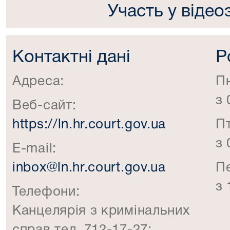
Участь у відео
Контактні дані
Р
Адреса:
П
з 
Веб-сайт:
https://ln.hr.court.gov.ua
П
з 
E-mail:
inbox@ln.hr.court.gov.ua
П
з 
Телефони:
Канцелярія з кримінальних
справ тел. 712-17-27;