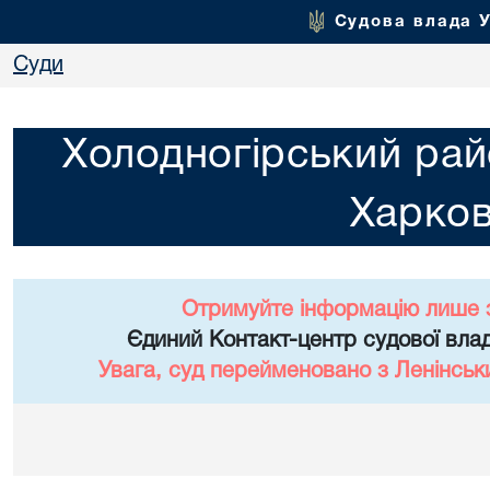
Судова влада 
Суди
Холодногірський рай
Харко
Отримуйте інформацію лише 
Єдиний Контакт-центр судової влад
Увага, суд перейменовано з Ленінськ