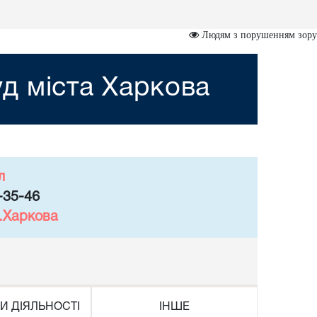
Людям з порушенням зору
д міста Харкова
л
-35-46
м.Харкова
И ДІЯЛЬНОСТІ
ІНШЕ