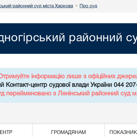
ський районний суд міста Харкова
Про суд
•
дногірський районний су
Отримуйте інформацію лише з офіційних джере
й Контакт-центр судової влади України 044 207
уд перейменовано з Ленінський районний суд 
ЕНТР
ГРОМАДЯНАМ
ПОКАЗНИК