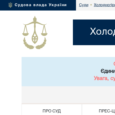
Холодногір
Судова влада України
Суди
•
Холо
Єдини
Увага, с
ПРО СУД
ПРЕС-Ц