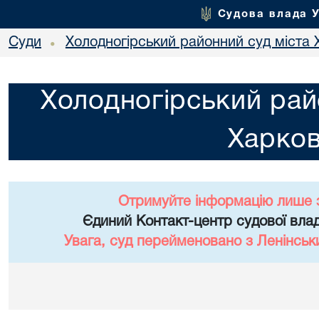
Судова влада 
Суди
Холодногірський районний суд міста 
•
Холодногірський рай
Харко
Отримуйте інформацію лише 
Єдиний Контакт-центр судової влад
Увага, суд перейменовано з Ленінськ