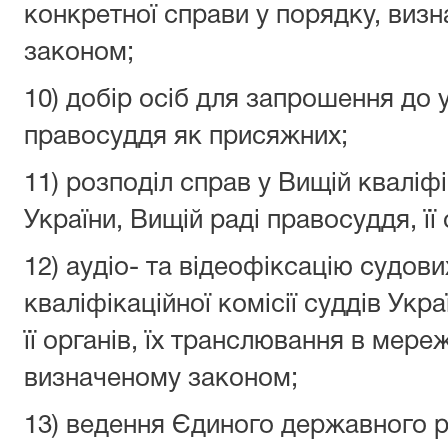
конкретної справи у порядку, ви
законом;
10) добір осіб для запрошення до у
правосуддя як присяжних;
11) розподіл справ у Вищій кваліфік
України, Вищій раді правосуддя, її
12) аудіо- та відеофіксацію судови
кваліфікаційної комісії суддів Укр
її органів, їх транслювання в мереж
визначеному законом;
13) ведення Єдиного державного р