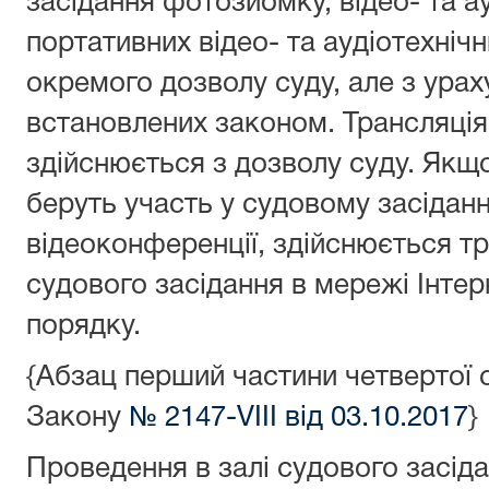
засідання фотозйомку, відео- та 
портативних відео- та аудіотехніч
окремого дозволу суду, але з ура
встановлених законом. Трансляція
здійснюється з дозволу суду. Якщ
беруть участь у судовому засіданн
відеоконференції, здійснюється т
судового засідання в мережі Інте
порядку.
{Абзац перший частини четвертої ст
Закону
№ 2147-VIII від 03.10.2017
}
Проведення в залі судового засід