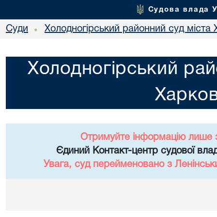
Судова влада 
Суди
Холодногірський районний суд міста 
•
Холодногірський рай
Харко
Отримуйте інформацію лише 
Єдиний Контакт-центр судової влад
Увага, суд перейменовано з Ленінськ