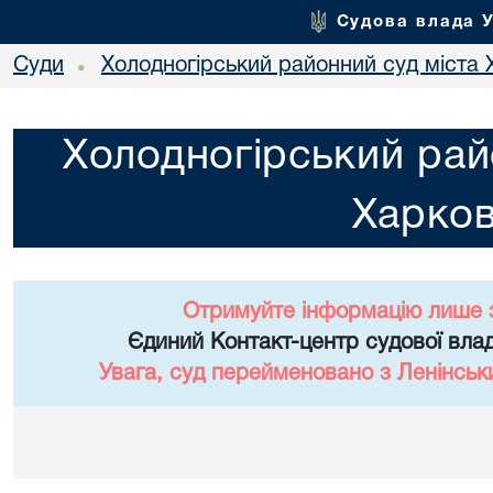
Судова влада 
Суди
Холодногірський районний суд міста 
•
Холодногірський рай
Харко
Отримуйте інформацію лише 
Єдиний Контакт-центр судової влад
Увага, суд перейменовано з Ленінськ