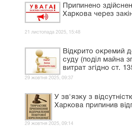
Припинено здійснен
Харкова через закі
21 листопада 2025, 15:48
Відкрито окремий д
суду (поділ майна з
витрат згідно ст. 1
29 жовтня 2025, 09:37
У зв'язку з відсутніс
Харкова припинив від
29 жовтня 2025, 09:14