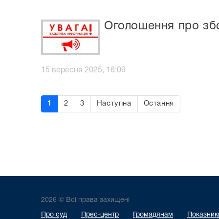
Оголошення про збо
15 вересня 2025, 16:09
1
2
3
Наступна
Остання
2026 © Всі права захищені
Про суд
Прес-центр
Громадянам
Показники