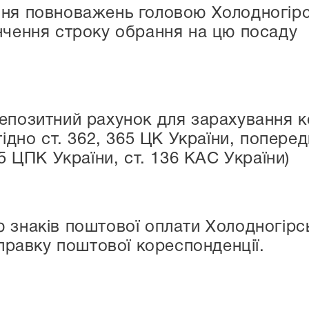
ня повноважень головою Холодногірс
нчення строку обрання на цю посаду
епозитний рахунок для зарахування к
гідно ст. 362, 365 ЦК України, попер
35 ЦПК України, ст. 136 КАС України)
тю знаків поштової оплати Холодногір
правку поштової кореспонденції.