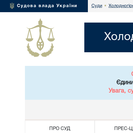
Холодногір
Судова влада України
Суди
•
Холо
Єдини
Увага, с
ПРО СУД
ПРЕС-Ц