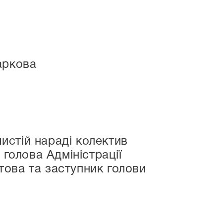
аркова
чистій нараді колектив
голова Адміністрації
ітова та заступник голови