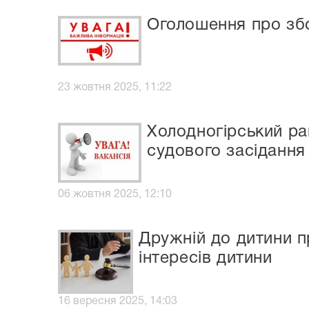
Оголошення про зб
23 жовтня 2025, 11:22
Холодногірський ра
судового засідання
06 жовтня 2025, 12:10
Дружній до дитини п
інтересів дитини
16 вересня 2025, 14:03