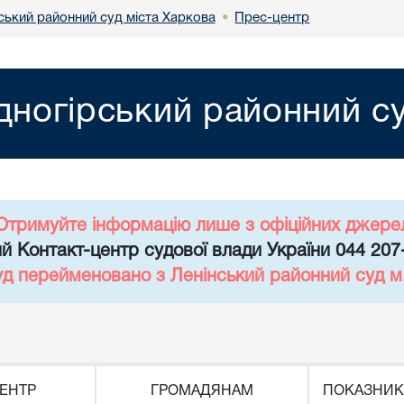
ський районний суд міста Харкова
Прес-центр
•
дногірський районний су
Отримуйте інформацію лише з офіційних джере
й Контакт-центр судової влади України 044 207
уд перейменовано з Ленінський районний суд 
ЕНТР
ГРОМАДЯНАМ
ПОКАЗНИК