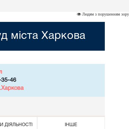
Людям з порушенням зору
д міста Харкова
л
-35-46
м.Харкова
И ДІЯЛЬНОСТІ
ІНШЕ