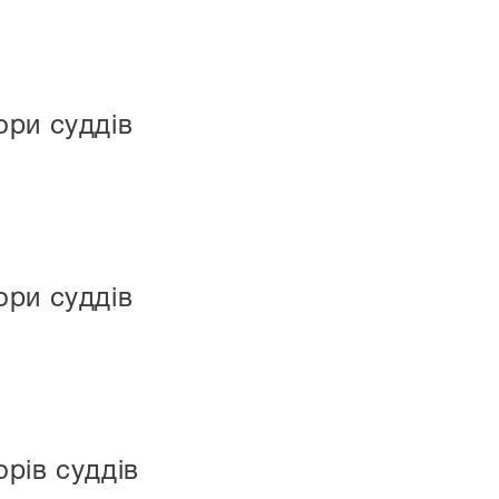
ори суддів
ори суддів
рів суддів