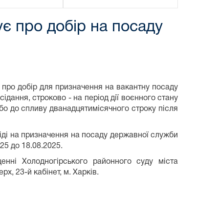
є про добір на посаду
 про добір для призначення на вакантну посаду
ідання, строково - на період дії воєнного стану
бо до спливу дванадцятимісячного строку після
сіді на призначення на посаду державної служби
025 до 18.08.2025.
щенні Холодногірського районного суду міста
х, 23-й кабінет, м. Харків.