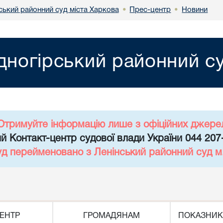
ський районний суд міста Харкова
Прес-центр
Новини
•
•
дногірський районний су
Отримуйте інформацію лише з офіційних джере
й Контакт-центр судової влади України 044 207
уд перейменовано з Ленінський районний суд 
ЕНТР
ГРОМАДЯНАМ
ПОКАЗНИК