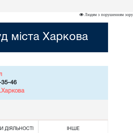
Людям з порушенням зору
д міста Харкова
л
-35-46
м.Харкова
И ДІЯЛЬНОСТІ
ІНШЕ