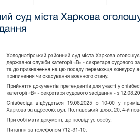
ий суд міста Харкова оголошу
ідання
Холодногірський районний суд міста Харкова оголошує
державної служби категорії «В» - секретаря судового зас
та до призначення на цю посаду переможця конкурсу а
припинення чи скасування воєнного стану.
Прийняття документів претендентів для участі у співбе
категорії «В» - секретаря судового засідання - з 12.08.2
Співбесіда відбудеться 19.08.2025 о 10-00 у примі
Харкова за адресою: вул. Полтавський шлях, 20, 4-й повер
При собі мати документ, що посвідчує особу.
Питання за телефоном 712-31-10.