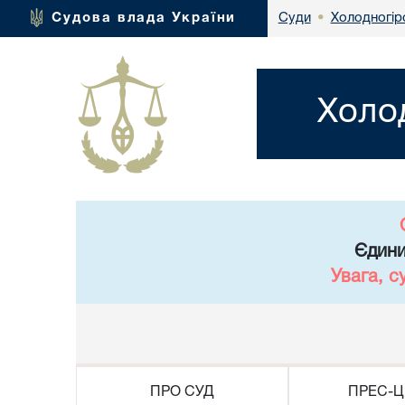
Холодногір
Судова влада України
Суди
•
Холо
Єдини
Увага, с
ПРО СУД
ПРЕС-Ц