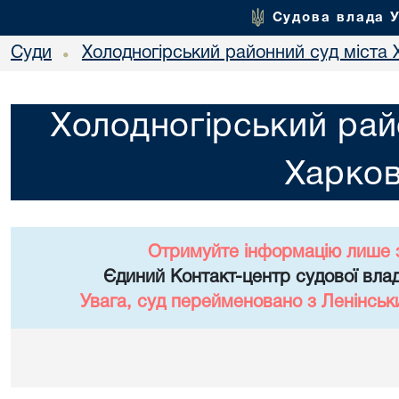
Судова влада 
Суди
Холодногірський районний суд міста 
•
Холодногірський рай
Харко
Отримуйте інформацію лише 
Єдиний Контакт-центр судової влад
Увага, суд перейменовано з Ленінськ