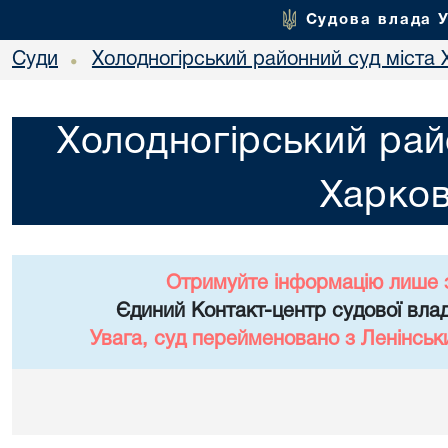
Судова влада 
Суди
Холодногірський районний суд міста 
•
Холодногірський рай
Харко
Отримуйте інформацію лише 
Єдиний Контакт-центр судової влад
Увага, суд перейменовано з Ленінськ