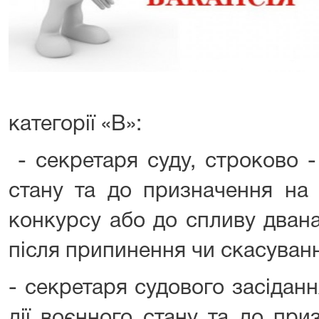
категорії «В»:
- секретаря суду, строково -
стану та до призначення на
конкурсу або до спливу дван
після припинення чи скасуванн
- секретаря судового засіданн
дії воєнного стану та до пр