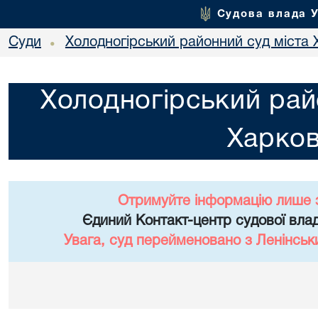
Судова влада 
Суди
Холодногірський районний суд міста 
•
Холодногірський рай
Харко
Отримуйте інформацію лише 
Єдиний Контакт-центр судової влад
Увага, суд перейменовано з Ленінськ