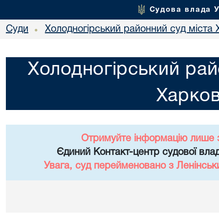
Судова влада 
Суди
Холодногірський районний суд міста 
•
Холодногірський рай
Харко
Отримуйте інформацію лише 
Єдиний Контакт-центр судової влад
Увага, суд перейменовано з Ленінськ