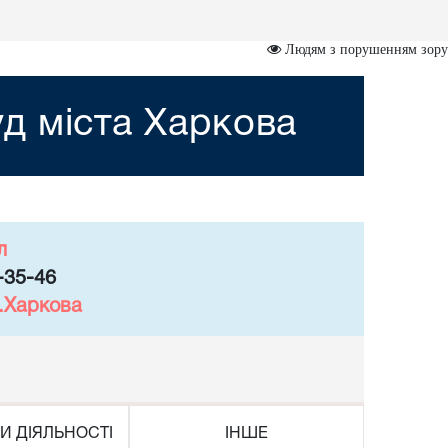
Людям з порушенням зору
д міста Харкова
л
-35-46
м.Харкова
И ДІЯЛЬНОСТІ
ІНШЕ