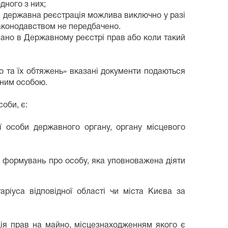
дного з них;
на державна реєстрація можлива виключно у разі
законодавством не передбачено.
овано в Державному реєстрі прав або коли такий
о та їх обтяжень» вказані документи подаються
 ним особою.
оби, є:
ї особи державного органу, органу місцевого
х формувань про особу, яка уповноважена діяти
ріуса відповідної області чи міста Києва за
ція прав на майно, місцезнаходженням якого є