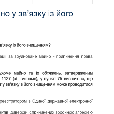
о у зв’язку із його
в’язку із його знищенням?
ації за зруйноване майно - припинення права
ухоме майно та їх обтяжень, затвердженим
 1127 (зі змінами), у пункті 75 визначено, що
т у зв’язку з його знищенням може проводитися
реєстратором з Єдиної державної електронної
актів, диверсій, спричинених збройною агресією