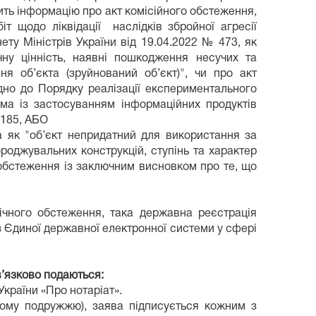
ить інформацію про акт комісійного обстеження,
т щодо ліквідації наслідків збройної агресії
ту Міністрів України від 19.04.2022 № 473, як
ну цінність, наявні пошкодження несучих та
ня об’єкта (зруйнований об’єкт)", чи про акт
дно до Порядку реалізації експериментального
ма із застосуванням інформаційних продуктів
1185, АБО
а як "об’єкт непридатний для використання за
роджувальних конструкцій, ступінь та характер
о обстеження із заключним висновком про те, що
нічного обстеження, така державна реєстрація
 Єдиної державної електронної системи у сфері
в’язково подаються:
України «Про нотаріат».
ьому подружжю), заява підписується кожним з