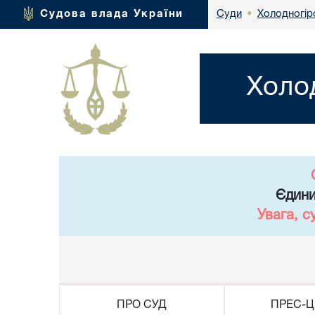
Холодногір
Судова влада України
Суди
•
Холо
Єдини
Увага, с
ПРО СУД
ПРЕС-Ц