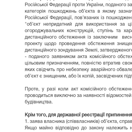
Російської Федерації проти України, поданого 
категорія пошкоджень об’єкта в якому зазнач
Російської Федерації, пов’язаних із пошкодже
"об’єкт непридатний для використання за ц
огороджувальних конструкцій, ступінь та хар
дистанційного обстеження із заключним висно
проекту щодо проведення обстеження знищени
дистанційного зондування Землі, затвердженого
- поданого заявником акта комісійного обсте
цільовим призначенням, повністю втратив свою
яких свідчить про небезпеку аварійного обвале
об’єкт є знищеним, або їх копій, засвідчених пі
Проте, у разі коли акт комісійного обстежен
проводиться виключно за наявності відомостей
будівництва.
Крім того, для державної реєстрації припинення
1. заява власника (співвласників) об’єкта, спра
Якщо майно відповідно до закону належить н