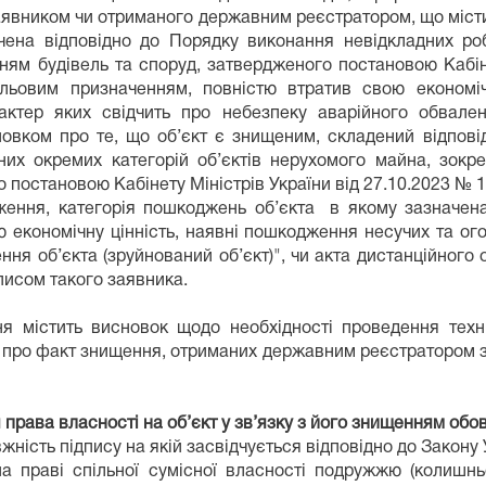
заявником чи отриманого державним реєстратором, що міст
ена відповідно до Порядку виконання невідкладних робі
нням будівель та споруд, затвердженого постановою Кабіне
ільовим призначенням, повністю втратив свою економіч
актер яких свідчить про небезпеку аварійного обвален
вком про те, що об’єкт є знищеним, складений відпові
х окремих категорій об’єктів нерухомого майна, зокре
 постановою Кабінету Міністрів України від 27.10.2023 № 
ження, категорія пошкоджень об’єкта в якому зазначен
 економічну цінність, наявні пошкодження несучих та ого
ння об’єкта (зруйнований об’єкт)", чи акта дистанційног
дписом такого заявника.
ня містить висновок щодо необхідності проведення тех
 про факт знищення, отриманих державним реєстратором з
 права власності на об’єкт у зв’язку з його знищенням обо
вжність підпису на якій засвідчується відповідно до Закону 
а праві спільної сумісної власності подружжю (колишн