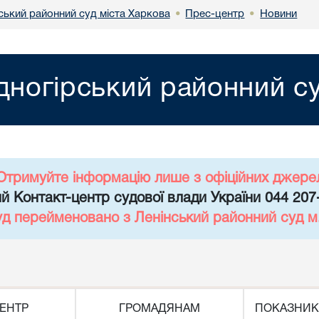
ський районний суд міста Харкова
Прес-центр
Новини
•
•
дногірський районний су
Отримуйте інформацію лише з офіційних джере
й Контакт-центр судової влади України 044 207
уд перейменовано з Ленінський районний суд 
ЕНТР
ГРОМАДЯНАМ
ПОКАЗНИК