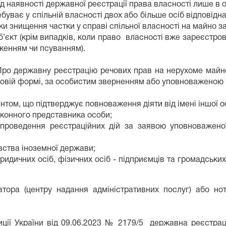
наявності державної реєстрації права власності лише в о
ебуває у спільній власності двох або більше осіб відповід
ьки знищення частки у справі спільної власності на майно 
об’єкт (крім випадків, коли право власності вже зареєстр
дженням чи псуванням).
«Про державну реєстрацію речових прав на нерухоме майн
ровій формі, за особистим зверненням або уповноваженою
том, що підтверджує повноваження діяти від імені іншої ос
конного представника особи;
м проведення реєстраційних дій за заявою уповноважено
вства іноземної держави;
ридичних осіб, фізичних осіб - підприємців та громадськи
ора (центру надання адміністративних послуг) або нота
тиції України від 09.06.2023 № 2179/5 державна реєстра