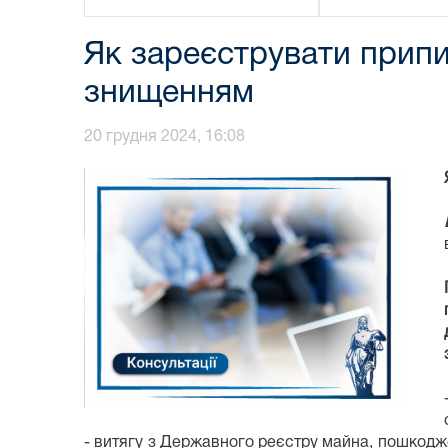
Як зареєструвати припин
знищенням
20 грудня 2024, 16:08
- витягу з Державного реєстру майна, пошкодже