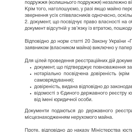
подружжя (колишнього подружжя) незалежно від 
Крім того, наголошуємо, у разі якщо майно пер
звернення усіх співвласників одночасно, оскіл
2. документ, що посвідчує право власності на 
документ відсутній у зв’язку із втратою, пошко
Відповідно до норм статті 20 Закону України 
заявником (власником майна) виключно у папе
Для цілей проведення реєстраційних дій докумен
документ, що підтверджує повноваження за
нотаріально посвідчена довіреність (крі
самоврядування);
довіреність, видана відповідно до законода
відомості з Єдиного державного реєстру ю
від імені юридичної особи.
Документи подаються до державного реєстрат
місцезнаходженням нерухомого майна.
Проте, відповідно до наказу Міністерства юс