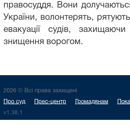
правосуддя. Вони долучаютьс
України, волонтерять, рятуют
евакуації судів, захищаюч
знищення ворогом.
2026 © Всі права захищені
Про суд
Прес-центр
Громадянам
Пока
v1.38.1