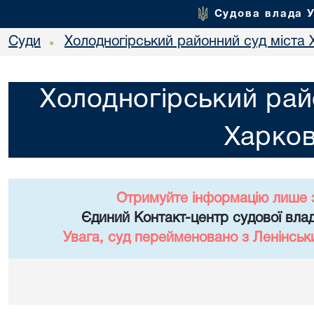
Судова влада 
Суди
Холодногірський районний суд міста 
•
Холодногірський рай
Харко
Отримуйте інформацію лише 
Єдиний Контакт-центр судової влад
Увага, суд перейменовано з Ленінськ