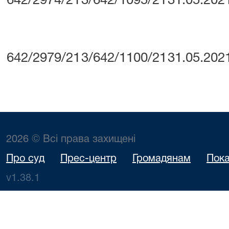
642/2974/21
3/642/1095/21
31.05.202
642/2979/21
3/642/1100/21
31.05.202
2026 © Всі права захищені
Про суд
Прес-центр
Громадянам
Пока
v1.38.1