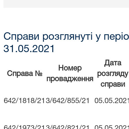
Справи розглянуті у періо
31.05.2021
Дата
Номер
Справа №
розгляду
провадження
справи
642/1818/21
3/642/855/21
05.05.202
642/1973/21
3/642/821/21
05.05.202