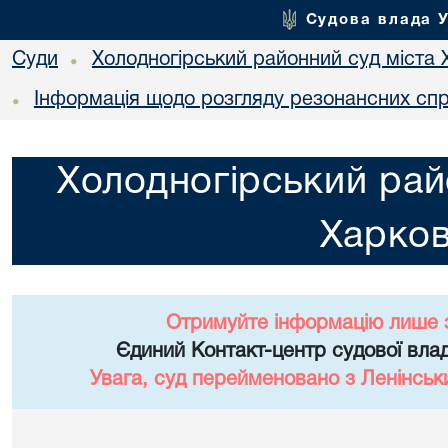
Судова влада 
Суди
Холодногірський районний суд міста 
•
Інформація щодо розгляду резонансних сп
•
Холодногірський рай
Харко
Отримуйте інформацію лише 
Єдиний Контакт-центр судової влад
Увага, суд перейменовано з Ленінськ