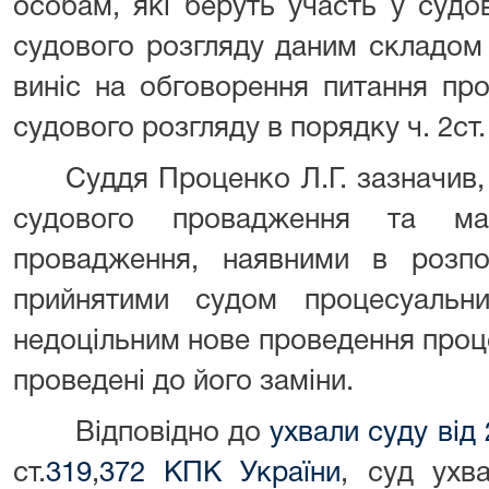
особам, які беруть участь у судо
судового розгляду даним складом 
виніс на обговорення питання пр
судового розгляду в порядку ч. 2ст
Суддя Проценко Л.Г. зазначив, 
судового провадження та мат
провадження, наявними в розпо
прийнятими судом процесуальн
недоцільним нове проведення проц
проведені до його заміни.
Відповідно до
ухвали суду від 
ст.
319
,
372 КПК України
, суд ухв