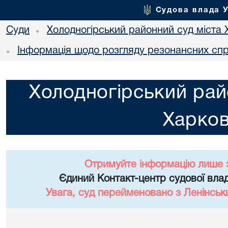
Судова влада 
Суди
Холодногірський районний суд міста 
•
Інформація щодо розгляду резонансних сп
•
Холодногірський рай
Харко
Отримуйте інформацію лише 
Єдиний Контакт-центр судової влад
Увага, суд перейменовано з Ленінськ