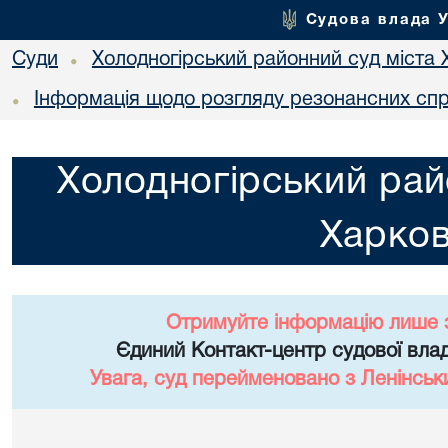
Судова влада 
Суди
Холодногірський районний суд міста 
•
Інформація щодо розгляду резонансних сп
•
Холодногірський рай
Харко
Отримуйте інформацію лише 
Єдиний Контакт-центр судової влад
Увага, суд перейменовано з Ленінськ