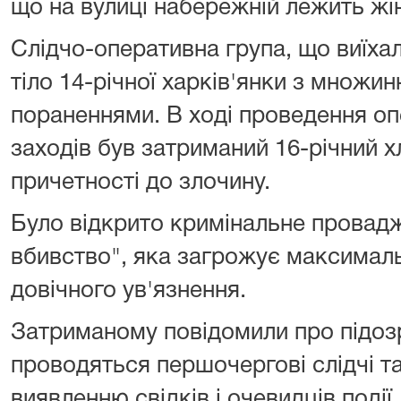
що на вулиці набережній лежить жін
Слідчо-оперативна група, що виїхал
тіло 14-річної харків'янки з множ
пораненнями. В ході проведення о
заходів був затриманий 16-річний 
причетності до злочину.
Було відкрито кримінальне провад
вбивство", яка загрожує максимал
довічного ув'язнення.
Затриманому повідомили про підозр
проводяться першочергові слідчі та
виявленню свідків і очевидців події.