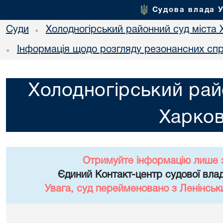
Судова влада 
Суди
Холодногірський районний суд міста 
•
Інформація щодо розгляду резонансних сп
•
Холодногірський рай
Харко
Отримуйте інформацію лише 
Єдиний Контакт-центр судової влад
Увага, суд перейменовано з Ленінськ