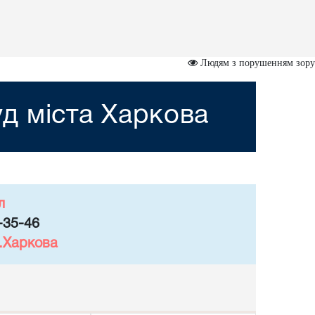
Людям з порушенням зору
д міста Харкова
л
-35-46
м.Харкова