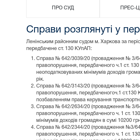
ПРО СУД
ПРЕС-Ц
Справи розглянуті у пер
Ленінським районним судом м. Харкова за періо
передбачене ст. 130 КУпАП:
Справа № 642/3039/20 (провадження № 3/642
правопорушення, передбаченого ч.1 ст. 130
неоподатковуваних мінімумів доходів гром
рік.
Справа № 642/3143/20 (провадження № 3/642
правопорушення, передбаченогоч.1 ст.130 КУ
позбавленням права керування транспортни
Справа № 642/2634/20 (провадження № 3/642
правопорушення, передбаченого ч. 1 ст. 13
мінімумів доходів громадян в сумі 10200 г
Справа № 642/2344/20 (провадження №3/642
правопорушення, передбаченого ч. 1 ст. 13