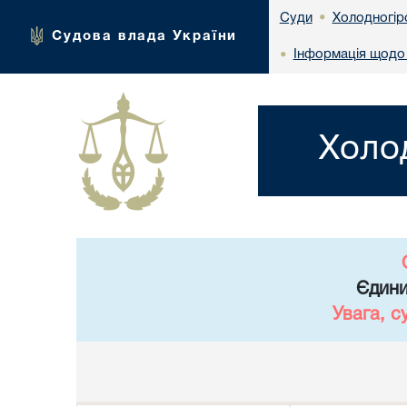
Холодногір
Суди
•
Судова влада України
Інформація щодо
•
Холо
Єдини
Увага, с