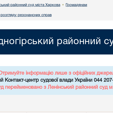
ський районний суд міста Харкова
Громадянам
•
 розгляду резонансних справ
дногірський районний су
Отримуйте інформацію лише з офіційних джере
й Контакт-центр судової влади України 044 207
уд перейменовано з Ленінський районний суд 