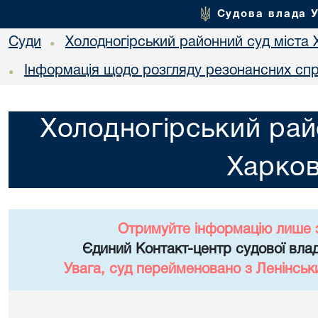
Судова влада 
Суди
Холодногірський районний суд міста 
•
Інформація щодо розгляду резонансних сп
•
Холодногірський рай
Харко
Отримуйте інформацію лише 
Єдиний Контакт-центр судової влад
Увага, суд перейменовано з Ленінськ