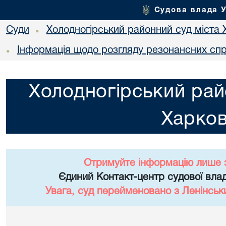
Судова влада 
Суди
Холодногірський районний суд міста 
•
Інформація щодо розгляду резонансних сп
•
Холодногірський рай
Харко
Отримуйте інформацію лише 
Єдиний Контакт-центр судової влад
Увага, суд перейменовано з Ленінськ