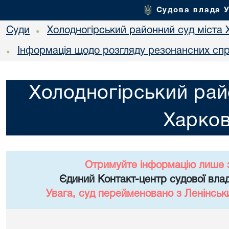
Судова влада 
Суди
Холодногірський районний суд міста 
•
Інформація щодо розгляду резонансних сп
•
Холодногірський рай
Харко
Отримуйте інформацію лише 
Єдиний Контакт-центр судової влад
Увага, суд перейменовано з Ленінськ