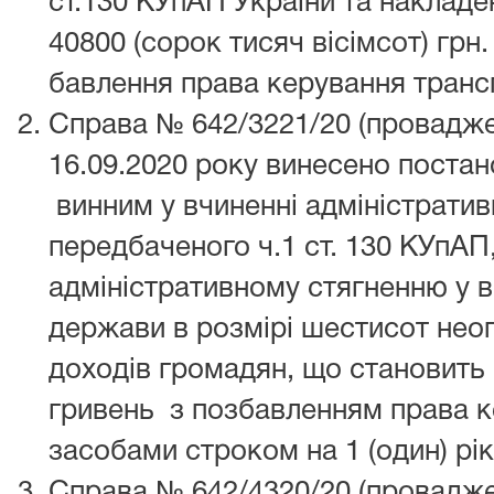
ст.130 КУпАП України та накладе
40800 (сорок тисяч вісімсот) грн.
бавлення права керування тран
Справа № 642/3221/20 (провадже
16.09.2020 року винесено поста
винним у вчиненні адміністрати
передбаченого ч.1 ст. 130 КУпАП,
адміністративному стягненню у в
держави в розмірі шестисот нео
доходів громадян, що становить 1
гривень з позбавленням права 
засобами строком на 1 (один) рік
Справа № 642/4320/20 (провадже