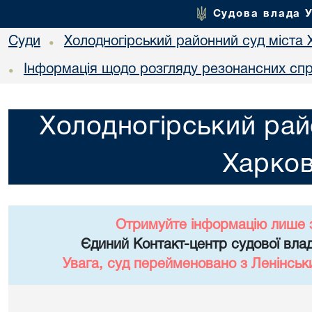
Судова влада 
Суди
Холодногірський районний суд міста 
•
Інформація щодо розгляду резонансних сп
•
Холодногірський рай
Харко
Отримуйте інформацію лише 
Єдиний Контакт-центр судової влад
Увага, суд перейменовано з Ленінськ