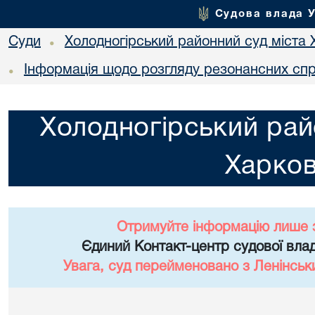
Судова влада 
Суди
Холодногірський районний суд міста 
•
Інформація щодо розгляду резонансних сп
•
Холодногірський рай
Харко
Отримуйте інформацію лише 
Єдиний Контакт-центр судової влад
Увага, суд перейменовано з Ленінськ