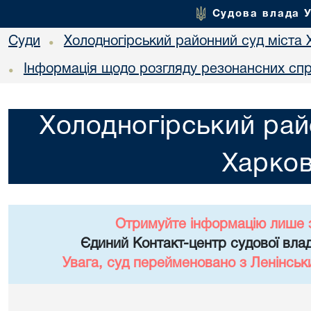
Судова влада 
Суди
Холодногірський районний суд міста 
•
Інформація щодо розгляду резонансних сп
•
Холодногірський рай
Харко
Отримуйте інформацію лише 
Єдиний Контакт-центр судової влад
Увага, суд перейменовано з Ленінськ