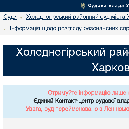
Судова влада 
Суди
Холодногірський районний суд міста 
•
Інформація щодо розгляду резонансних сп
•
Холодногірський рай
Харко
Отримуйте інформацію лише 
Єдиний Контакт-центр судової влад
Увага, суд перейменовано з Ленінськ