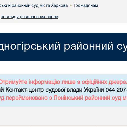
ський районний суд міста Харкова
Громадянам
•
 розгляду резонансних справ
дногірський районний су
Отримуйте інформацію лише з офіційних джере
й Контакт-центр судової влади України 044 207
уд перейменовано з Ленінський районний суд 