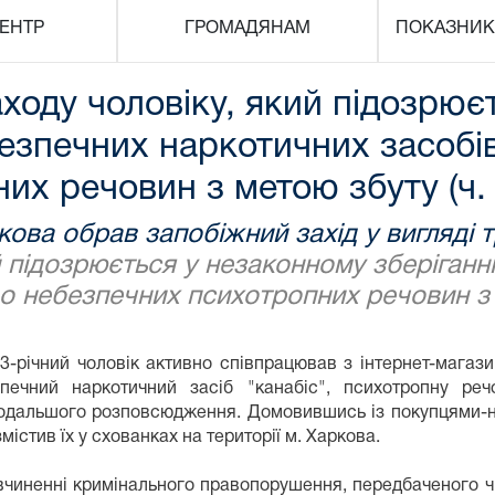
ЕНТР
ГРОМАДЯНАМ
ПОКАЗНИК
ходу чоловіку, який підозрює
безпечних наркотичних засобі
х речовин з метою збуту (ч. 2
кова обрав запобіжний захід у вигляді 
й підозрюється у незаконному зберіган
о небезпечних психотропних речовин з м
-річний чоловік активно співпрацював з інтернет-магаз
ечний наркотичний засіб "канабіс", психотропну реч
я подальшого розповсюдження. Домовившись із покупцями-
містив їх у схованках на території м. Харкова.
вчиненні кримінального правопорушення, передбаченого ч. 