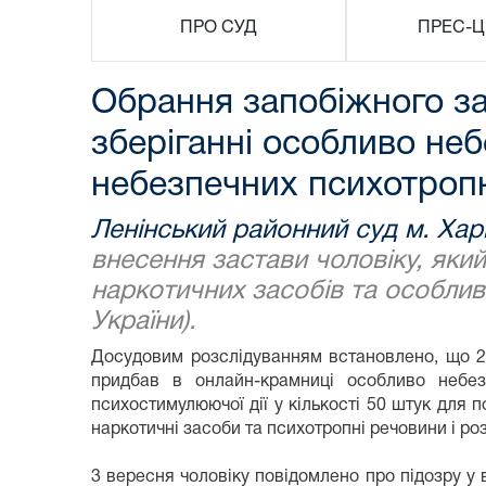
ПРО СУД
ПРЕС-Ц
Обрання запобіжного за
зберіганні особливо не
небезпечних психотропни
Ленінський районний суд м. Хар
внесення застави чоловіку, яки
наркотичних засобів та особлив
України).
Досудовим розслідуванням встановлено, що 23
придбав в онлайн-крамниці особливо небезп
психостимулюючої дії у кількості 50 штук дл
наркотичні засоби та психотропні речовини і роз
3 вересня чоловіку повідомлено про підозру у 