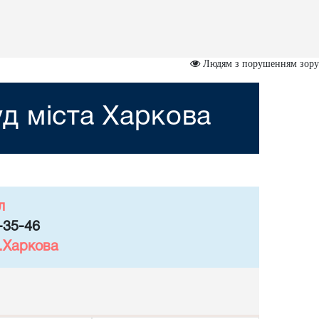
Людям з порушенням зору
д міста Харкова
л
-35-46
м.Харкова