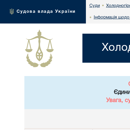
Холодногір
Суди
•
Судова влада України
Інформація щодо
•
Холо
Єдини
Увага, с