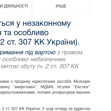
И ДІЯЛЬНОСТІ
ІНШЕ
ться у незаконному
в та особливо
 ст. 307 КК України).
тримання під вартою
з правом
ні особливо небезпечних
етою збуту (ч. 2 ст. 307 КК
инами з продажу наркотичних засобів. Молодик
овину "амфетамін", МДМА, пігулки "Екстазі"
наркоспоживачами, чоловік розфасував вказані
2 ст. 307 КК України. У ході огляду за адресою