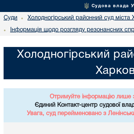
Судова влада 
Суди
Холодногірський районний суд міста 
•
Інформація щодо розгляду резонансних сп
•
Холодногірський рай
Харко
Отримуйте інформацію лише 
Єдиний Контакт-центр судової влад
Увага, суд перейменовано з Ленінськ