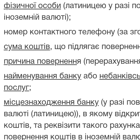
фізичної особи
(латиницею у разі п
іноземній валюті);
номер контактного телефону (за зг
сума коштів
, що підлягає повернен
причина поверненн
я (перерахуванн
найменування банку
або
небанківс
послуг
;
місцезнаходження банку
(у разі по
валюті (латиницею)), в якому відкр
коштів, та реквізити такого рахунка
повернення коштів в іноземній валю