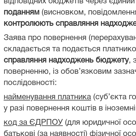
відповідних бюджетів через єдиний
поданням
(висновком, повідомленн
контролюють справляння надходж
Заява про повернення (перерахува
складається та подається платник
справляння надходжень бюджету
, 
поверненню, із обов’язковим зазна
послідовності:
найменування платника
(суб’єкта г
у разі повернення коштів в іноземні
код за ЄДРПОУ
(для юридичної ос
батькові (за наявності) фізичної ос