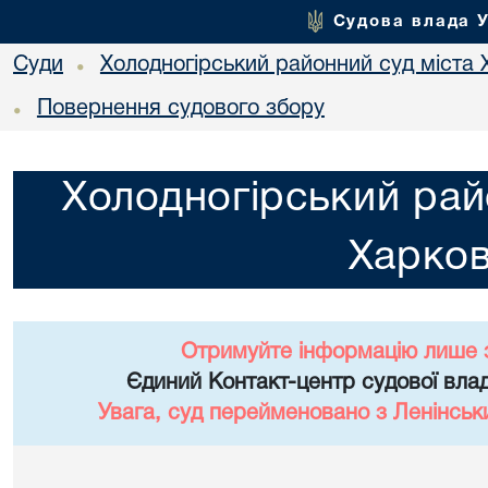
Судова влада 
Суди
Холодногірський районний суд міста 
•
Повернення судового збору
•
Холодногірський рай
Харко
Отримуйте інформацію лише 
Єдиний Контакт-центр судової влад
Увага, суд перейменовано з Ленінськ