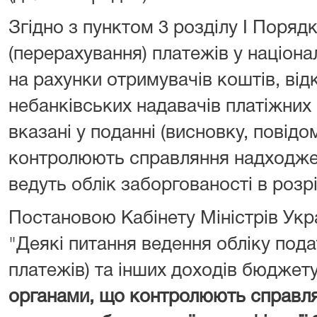
Згідно з пунктом 3 розділу I Поряд
(перерахування) платежів у націона
на рахунки отримувачів коштів, від
небанківських надавачів платіжних 
вказані у поданні (висновку, повідо
контролюють справляння надходжен
ведуть облік заборгованості в розрі
Постановою Кабінету Міністрів Укра
"Деякі питання ведення обліку подат
платежів) та інших доходів бюджет
органами, що контролюють справл