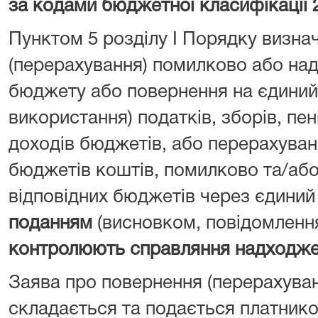
за кодами бюджетної класифікації 
Пунктом 5 розділу I Порядку визна
(перерахування) помилково або над
бюджету або повернення на єдиний 
використання) податків, зборів, пен
доходів бюджетів, або перерахуван
бюджетів коштів, помилково та/або
відповідних бюджетів через єдиний
поданням
(висновком, повідомленн
контролюють справляння надходж
Заява про повернення (перерахува
складається та подається платник