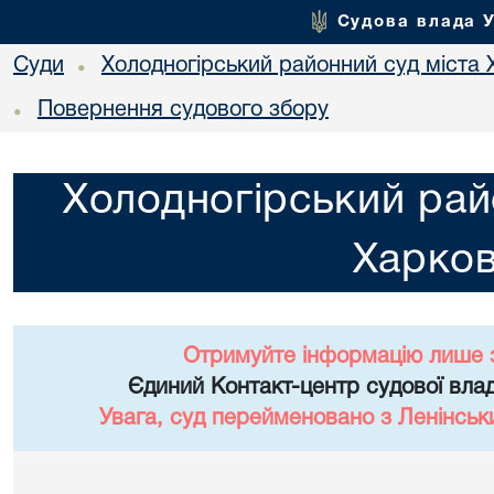
Судова влада 
Суди
Холодногірський районний суд міста 
•
Повернення судового збору
•
Холодногірський рай
Харко
Отримуйте інформацію лише 
Єдиний Контакт-центр судової влад
Увага, суд перейменовано з Ленінськ