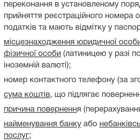
переконання в установленому поря
прийняття реєстраційного номера о
податків та мають відмітку у паспорт
місцезнаходження юридичної особ
фізичної особи
(латиницею у разі п
іноземній валюті);
номер контактного телефону (за зг
сума коштів
, що підлягає повернен
причина поверненн
я (перерахуванн
найменування банку
або
небанківс
послуг
;