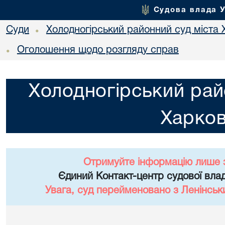
Судова влада 
Суди
Холодногірський районний суд міста 
•
Оголошення щодо розгляду справ
•
Холодногірський рай
Харко
Отримуйте інформацію лише 
Єдиний Контакт-центр судової влад
Увага, суд перейменовано з Ленінськ