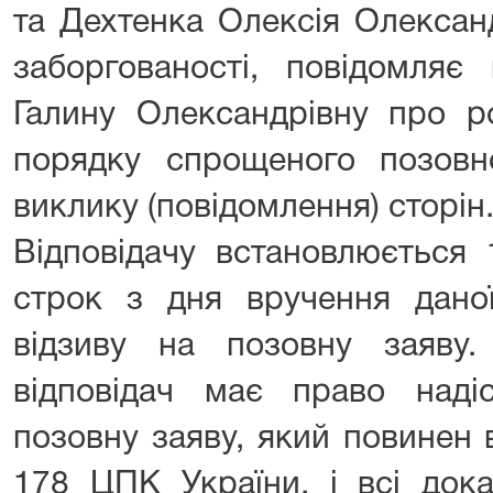
та Дехтенка Олексія Олексан
заборгованості, повідомляє 
Галину Олександрівну про р
порядку спрощеного позовн
виклику (повідомлення) сторін
Відповідачу встановлюється 
строк з дня вручення дано
відзиву на позовну заяву
відповідач має право наді
позовну заяву, який повинен 
178 ЦПК України, і всі док