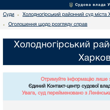
Судова влада 
Суди
Холодногірський районний суд міста 
•
Оголошення щодо розгляду справ
•
Холодногірський рай
Харко
Отримуйте інформацію лише 
Єдиний Контакт-центр судової влад
Увага, суд перейменовано з Ленінськ